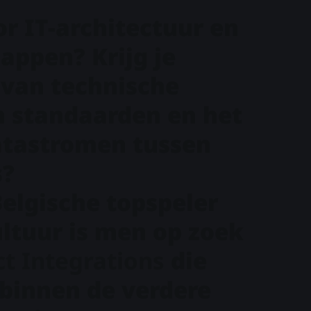
or IT-architectuur en
appen? Krijg je
 van technische
 standaarden en het
atastromen tussen
s?
Belgische topspeler
ltuur is men op zoek
ct Integrations
die
 binnen de verdere