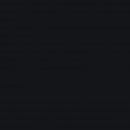
Opstellen en onderhouden van
handleidingen, FAQ’s en dig
itwerken van rapportages rond IT-gebruik, incidenten en se
betering
Actief meedenken over
procesoptimalisatie en digitaliserin
beterinitiatieven
eewerken aan de implementatie en optimalisatie van
AI-op
ndersteunen bij het dagelijks
IT-beheer
en het optimalisere
ijdragen aan de strategische IT-planning en het verder ui
Mee instaan voor
security & compliance
, met focus op het
w profiel?
e beschikt over een hoger diploma in IT aangevuld met een 
Grondige kennis van
netwerken, cybersecurity en Microso
terke affiniteit met
ERP-, WMS- en CRM-systemen
rede interesse in IT en digitalisering en je neemt graag ver