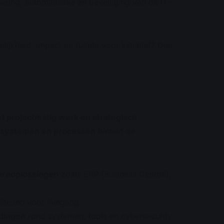
ering, automatisatie en beveiliging van de IT-
ijkheid, impact en ruimte voor initiatief? Dan
t projectmatig werk en strategisch
n systemen en processen
binnen de
wareoplossingen
zoals ERP (Business Central),
iteiten vóór livegang
idingen
rond systemen, tools en cybersecurity