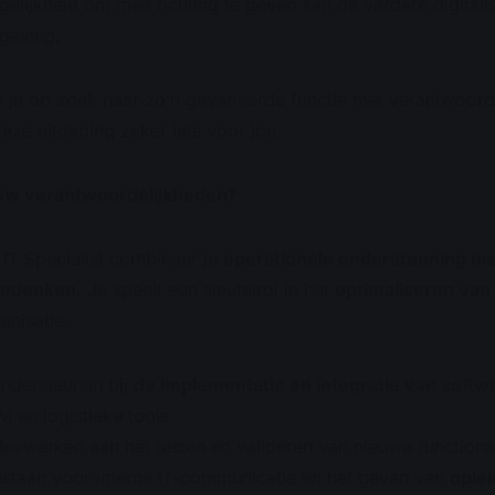
elijkheid om mee richting te geven aan de verdere digitalis
geving.
 je op zoek naar zo’n gevarieerde functie met verantwoordel
deze uitdaging zeker iets voor jou.
uw verantwoordelijkheden?
 IT Specialist combineer je
operationele ondersteuning me
edenken
. Je speelt een sleutelrol in het
optimaliseren va
anisatie.
ndersteunen bij de
implementatie en integratie van soft
 en logistieke tools
eewerken aan het testen en valideren van nieuwe functional
nstaan voor interne IT-communicatie en het geven van
ople