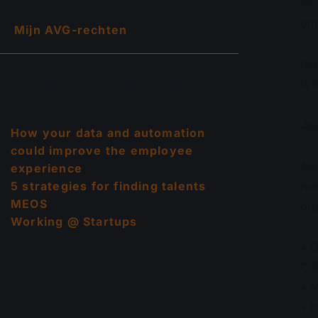
mog
om
Mijn AVG-rechten
Ben
DIT VIND JE MISSCHIEN OOK
is 
LEUK
Jo
How your data and automation
could improve the employee
Als
experience
me
5 strategies for finding talents
MEOS
org
Working @ Startups
• O
CRM
• M
• I