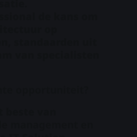
satie.
essional de kans om
hitectuur op
en, standaarden uit
eam van specialisten
nte opportuniteit?
t beste van
ople management en