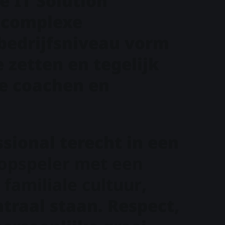
De IT Solution
m complexe
bedrijfsniveau vorm
 zetten en tegelijk
te coachen en
sional terecht in een
topspeler met een
familiale cultuur
,
raal staan. Respect,