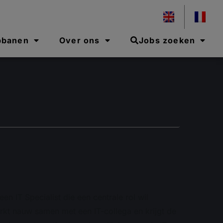
pbanen
Over ons
Jobs zoeken
en IT Specialist die een centrale rol wil
rkt nauw samen met een IT-collega en krijgt de