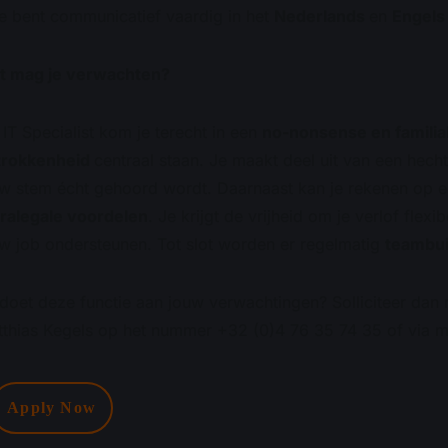
e bent communicatief vaardig in het
Nederlands
en
Engels
t mag je verwachten?
 IT Specialist kom je terecht in een
no-nonsense en famili
trokkenheid
centraal staan. Je maakt deel uit van een hech
w stem écht gehoord wordt. Daarnaast kan je rekenen op 
ralegale voordelen
. Je krijgt de vrijheid om je verlof flex
w job ondersteunen. Tot slot worden er regelmatig
teambui
doet deze functie aan jouw verwachtingen? Solliciteer dan 
thias Kegels op het nummer +32 (0)4 76 35 74 35 of via
m
Apply Now