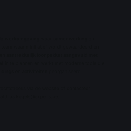
ale werkomgeving
waar
samenwerking
en
t team waarin initiatief wordt gewaardeerd en
een
aantrekkelijk loonpakket aangevuld met
ibel in te plannen en werkt met moderne tools die
ldings
en
activiteiten
georganiseerd
rechtstreeks via de website of contacteer
atthias.kegels@experis.be
.