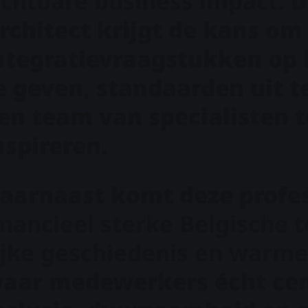
ichtbare business impact
. 
rchitect krijgt de kans o
ntegratievraagstukken op 
e geven, standaarden uit te
en team van specialisten 
nspireren.
aarnaast komt deze profes
inancieel sterke Belgische 
ijke geschiedenis en warme 
aar medewerkers écht cent