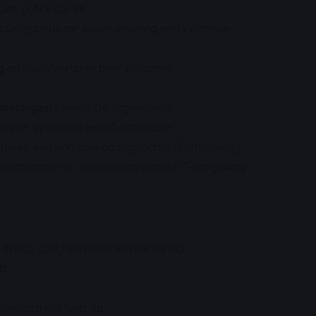
itale procedures
curitystatus ter ondersteuning van continue
g
en deze vertalen naar concrete
lossingen
binnen de organisatie
n van systemen en infrastructuur
tbouwen van een toekomstgerichte IT-omgeving
 beschermen en verbeteren van de IT-omgeving
drietal jaar relevante werkervaring
ft
antwoordelijkheid op