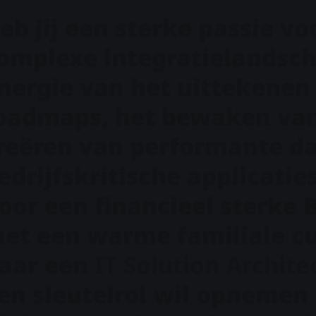
eb jij een sterke passie vo
omplexe integratielandsch
nergie van het uittekenen
oadmaps, het bewaken van
reëren van performante d
edrijfskritische applicatie
oor een financieel sterke 
et een warme familiale cu
aar een
IT Solution Archite
en sleutelrol wil opnemen