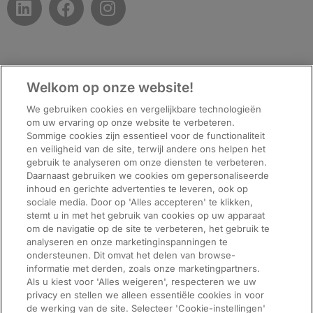
Welkom op onze website!
Top
We gebruiken cookies en vergelijkbare technologieën
om uw ervaring op onze website te verbeteren.
Sommige cookies zijn essentieel voor de functionaliteit
en veiligheid van de site, terwijl andere ons helpen het
gebruik te analyseren om onze diensten te verbeteren.
Daarnaast gebruiken we cookies om gepersonaliseerde
inhoud en gerichte advertenties te leveren, ook op
sociale media. Door op 'Alles accepteren' te klikken,
stemt u in met het gebruik van cookies op uw apparaat
om de navigatie op de site te verbeteren, het gebruik te
analyseren en onze marketinginspanningen te
ondersteunen. Dit omvat het delen van browse-
informatie met derden, zoals onze marketingpartners.
ManpowerGroup (NYSE: MAN), the leading global workforce solutions
Als u kiest voor 'Alles weigeren', respecteren we uw
company, helps organisations transform in a fast-changing world of work
privacy en stellen we alleen essentiële cookies in voor
by sourcing, assessing, developing and managing the talent that enables
de werking van de site. Selecteer 'Cookie-instellingen'