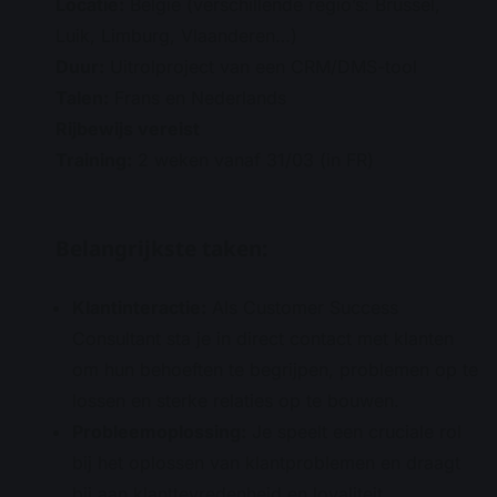
Locatie:
België (verschillende regio’s: Brussel,
Luik, Limburg, Vlaanderen…)
Duur:
Uitrolproject van een CRM/DMS-tool
Talen:
Frans en Nederlands
Rijbewijs vereist
Training:
2 weken vanaf 31/03 (in FR)
Belangrijkste taken:
Klantinteractie:
Als Customer Success
Consultant sta je in direct contact met klanten
om hun behoeften te begrijpen, problemen op te
lossen en sterke relaties op te bouwen.
Probleemoplossing:
Je speelt een cruciale rol
bij het oplossen van klantproblemen en draagt
bij aan klanttevredenheid en loyaliteit.