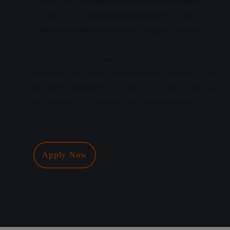
Kennis van de
Agile Scrum-methodologie
.
Ervaring met
projectmanagement
is een plus.
Vloeiend in Nederlands en Engels
(vereist).
Bij Experis noemen we onze IT-consultants en
freelancers met trots ambassadeurs omdat ze ons
merk echt vertegenwoordigen. Elke dag tonen ze
hun expertise in bedrijven van wereldklasse en
leveren ze uitstekende resultaten.
Apply Now