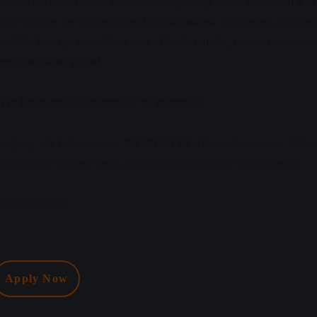
 zal terecht komen in een werkomgeving waar
teamwork
e
der krijg je de mogelijkheid om
kwaliteit
te leveren, aangez
 slotte kom je terecht in een
stimulerende, no-nonsense
w
persoonlijke
groei
.
 je klaar om dit avontuur te starten?
 mij op via het nummer
04 98 94 67 40
en stuur jouw CV n
ien je nog vragen hebt, aarzel niet om mij te contacteren.
 binnenkort?!
Apply Now