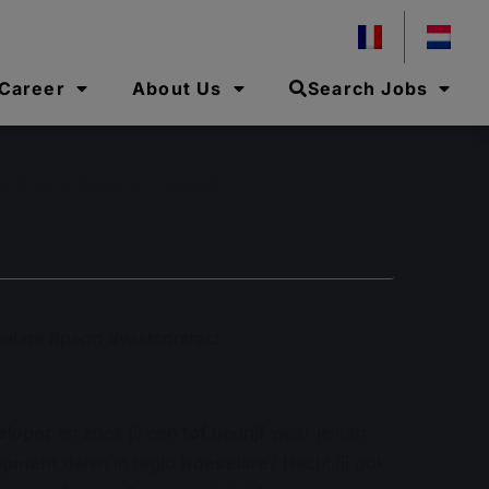
 Career
About Us
Search Jobs
ar/Java, Azure, Linux)
elare #perm #vastcontract
eloper
en zoek jij een
tof
bedrijf waar je kan
opment
delen in regio
Roeselare
? Hecht jij ook