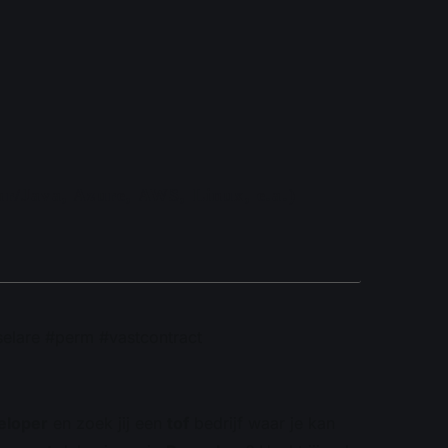
ar/Java, Azure, AWS, Linux, e.a.)
elare #perm #vastcontract
eloper
en zoek jij een
tof
bedrijf waar je kan