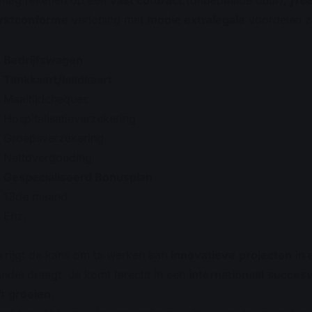
 mag rekenen op een
vast contract
(onbepaalde duur),
fre
rktconforme
verloning met
mooie extralegale
voordelen z
Bedrijfswagen
Tankkaart/laadkaart
Maaltijdcheques
Hospitalisatieverzekering
Groepsverzekering
Nettovergoeding
Gespecialiseerd Bonusplan
13de maand
Enz.
krijgt de kans om te werken aan
innovatieve
projecten
in 
ndel draagt. Je komt terecht in een
internationaal
succesv
ft
groeien
.