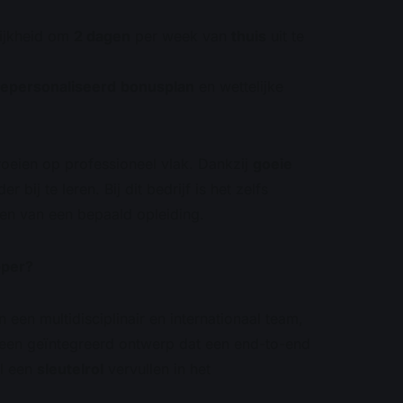
ijkheid om
2 dagen
per week van
thuis
uit te
epersonaliseerd
bonusplan
en wettelijke
groeien op professioneel vlak. Dankzij
goeie
bij te leren. Bij dit bedrijf is het zelfs
en van een bepaald opleiding.
oper?
n een multidisciplinair en internationaal team,
 een geïntegreerd ontwerp dat een end-to-end
l een
sleutelrol
vervullen in het