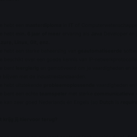
e hebt een
masterdiploma
in
IT
of Computerwetenschappe
e hebt
min. 6 jaar
of meer
ervaring als
Java
Developer én 
zure, Linux, Git, enz.
e hebt een sterke beheersing van
geautomatiseerde
softw
e beschikt over een goede kennis van IP-netwerkprotocoll
e bent
leergierig
en gemotiveerd om je vaardigheden en ke
e blijven met de industriestandaarden.
e hebt uitstekende
probleemoplossende
vaardigheden en l
e bent een echte
teamspeler
met sterke
communicatieve
v
e kan zeer goed Nederlands én Engels (so
Dutch
is
requir
 krijg jij hiervoor terug?