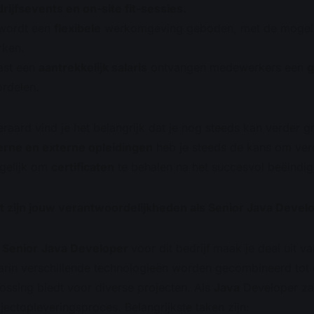
rijfsevents en on-site fit-sessies.
 wordt een
flexibele
werkomgeving geboden, met de mogel
rken.
ast een
aantrekkelijk salaris
ontvangen medewerkers een
g
rdelen.
eraard vind je het belangrijk dat je nog steeds kan verder 
erne en externe opleidingen
heb je steeds de kans om verder 
gelijk om
certificaten
te behalen na het succesvol beëindig
 zijn jouw verantwoordelijkheden als Senior Java Devel
s
Senior
Java Developer
voor dit bedrijf
maak je deel uit va
rin verschillende technologieën worden gecombineerd tot
ossing biedt voor diverse projecten. Als
Java
Developer za
jectopleveringsproces. Belangrijkste taken zijn: