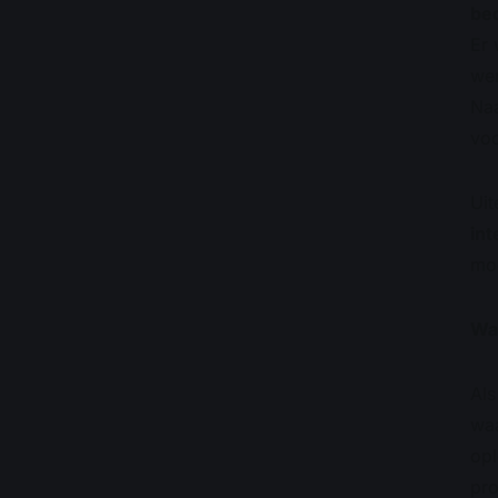
bed
Er
we
Na
voo
Uit
int
mo
Wat
Al
waa
opl
pro