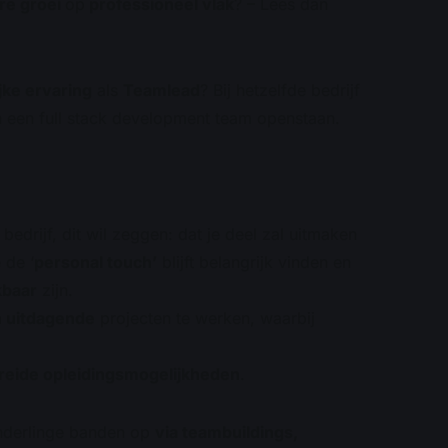
re groei
op
professioneel vlak
? – Lees dan
jke ervaring
als
Teamlead
? Bij hetzelfde bedrijf
 een full stack development team openstaan.
bedrijf, dit wil zeggen: dat je deel zal uitmaken
 de ‘
personal touch’
blijft belangrijk vinden en
kbaar
zijn.
 uitdagende
projecten te werken, waarbij
reide opleidingsmogelijkheden
.
onderlinge banden op
via teambuildings,