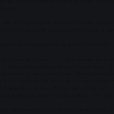
lang aan een
goede work-life balance én
de
kans
op
verde
er verder!
 info:
Ben je een
Senior Java Developer
met een
eerste/ri
bben we ook een
positie
als
Teamlead Java Developer
van
rom is het zo interessant om bij dit bedrijf te werken?
hebt de kans om te werken bij een
internationaal
groeiend
n een
innovatieve en dynamische
werkomgeving; maar die
n werkomgeving wenst te creëren waar dat zaken
bespree
r zal je als werknemer de kans krijgen om aan
boeiende en
chnologische vernieuwing en experiment
centraal staan.
is een
duidelijk en transparant
loopbaantraject, met
uitgeb
zijn diverse recreatieve mogelijkheden: collega’s bouwen 