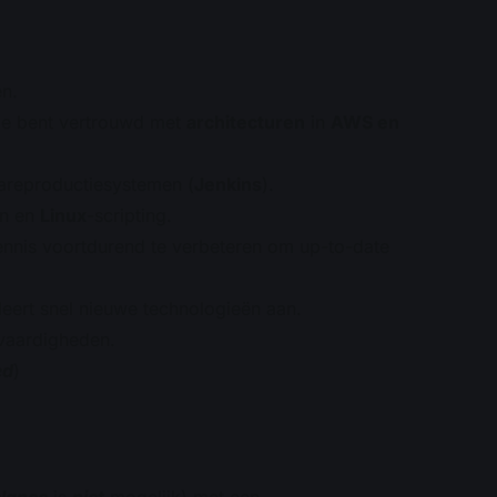
n.
je bent vertrouwd met
architecturen
in
AWS en
areproductiesystemen (
Jenkins
).
en en
Linux
-scripting.
nnis voortdurend te verbeteren om up-to-date
eert snel nieuwe technologieën aan.
aardigheden.
ed
)