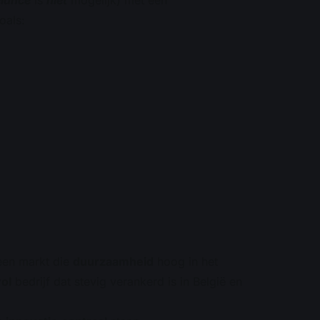
elance
is
niet
mogelijk) met een
oals:
een markt die
duurzaamheid
hoog in het
ol
bedrijf dat stevig verankerd is in België en