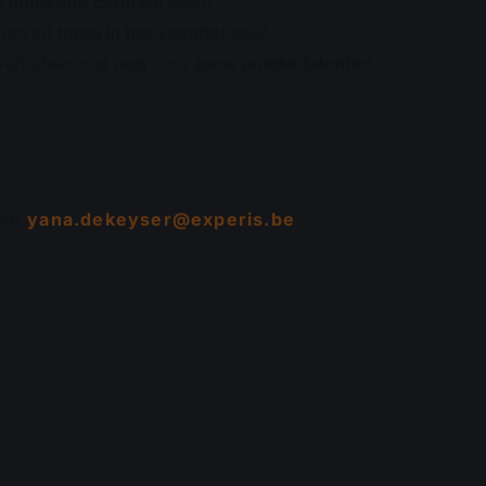
n innovatie
centraal
staan.
ien dit
hoog in het vaandel
staat.
erksfeer met
oog
voor
jouw unieke talenten
aar
yana.dekeyser@experis.be