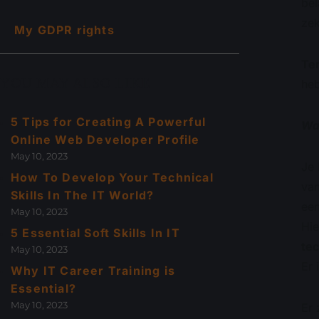
be
zek
My GDPR rights
Ter
YOU MAY ALSO LIKE
he
5 Tips for Creating A Powerful
Waa
Online Web Developer Profile
May 10, 2023
Je 
How To Develop Your Technical
va
Skills In The IT World?
ee
May 10, 2023
Hie
5 Essential Soft Skills In IT
te
May 10, 2023
Er 
Why IT Career Training is
Essential?
May 10, 2023
Er 