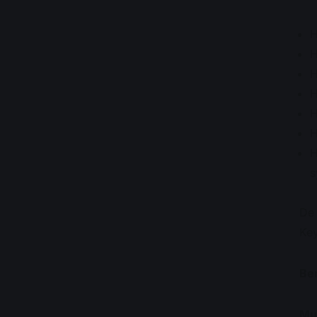
H
H
s
De 
Ke
Ben
Mu