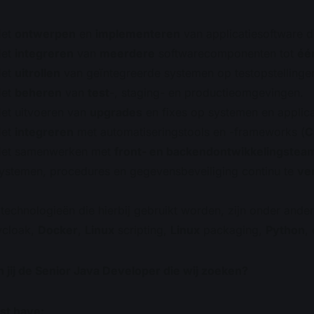
Het
ontwerpen
en
implementeren
van applicatiesoftware d
Het
integreren
van
meerdere
softwarecomponenten tot
éé
Het
uitrollen
van geïntegreerde systemen op testopstellingen
Het
beheren
van
test
-, staging- en productieomgevingen.
et uitvoeren van
upgrades
en fixes op systemen en applica
Het
integreren
met automatiseringstools en -frameworks (
C
et samenwerken met
front- en backendontwikkelingstea
ystemen, procedures en gegevensbeveiliging continu te
ve
technologieën die hierbij gebruikt worden, zijn onder ande
ycloak,
Docker
,
Linux
scripting,
Linux
packaging,
Python
,
 jij de Senior Java Developer die wij zoeken?
st have: