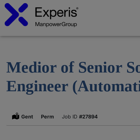
Medior of Senior S
Engineer (Automat
Location:
Gent
Type:
Perm
#27894