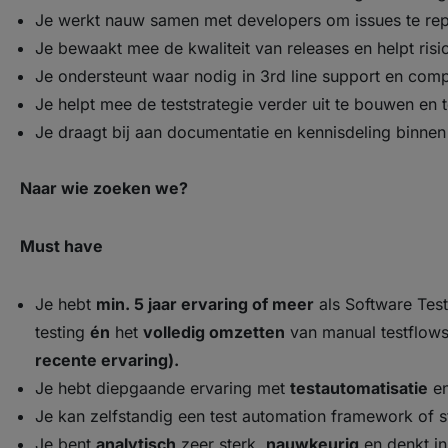
Je werkt nauw samen met developers om issues te rep
Je bewaakt mee de kwaliteit van releases en helpt risic
Je ondersteunt waar nodig in 3rd line support en com
Je helpt mee de teststrategie verder uit te bouwen en t
Je draagt bij aan documentatie en kennisdeling binnen
Naar wie zoeken we?
Must have
Je hebt
min. 5 jaar ervaring of meer
als Software Tes
testing
én
het
volledig omzetten
van manual testflow
recente ervaring).
Je hebt diepgaande ervaring met
testautomatisatie
en
Je kan zelfstandig een test automation framework of 
Je bent
analytisch
zeer sterk,
nauwkeurig
en denkt i