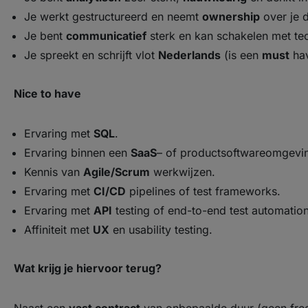
Je werkt gestructureerd en neemt
ownership
over je 
Je bent
communicatief
sterk en kan schakelen met tec
Je spreekt en schrijft vlot
Nederlands
(is een
must
hav
Nice to have
Ervaring met
SQL
.
Ervaring binnen een
SaaS
– of productsoftwareomgevi
Kennis van
Agile/Scrum
werkwijzen.
Ervaring met
CI/CD
pipelines of test frameworks.
Ervaring met
API
testing of end-to-end test automation
Affiniteit met
UX
en usability testing.
Wat krijg je hiervoor terug?