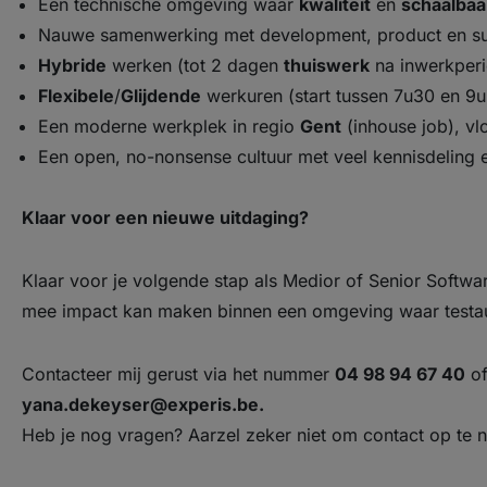
Een technische omgeving waar
kwaliteit
en
schaalbaa
Nauwe samenwerking met development, product en s
Hybride
werken (tot 2 dagen
thuiswerk
na inwerkperi
Flexibele
/
Glijdende
werkuren (start tussen 7u30 en 9u
Een moderne werkplek in regio
Gent
(inhouse job), vl
Een open, no-nonsense cultuur met veel kennisdeling e
Klaar voor een nieuwe uitdaging?
Klaar voor je volgende stap als Medior of Senior Softwar
mee impact kan maken binnen een omgeving waar testauto
Contacteer mij gerust via het nummer
04 98 94 67 40
of
yana.dekeyser@experis.be
.
Heb je nog vragen? Aarzel zeker niet om contact op te 