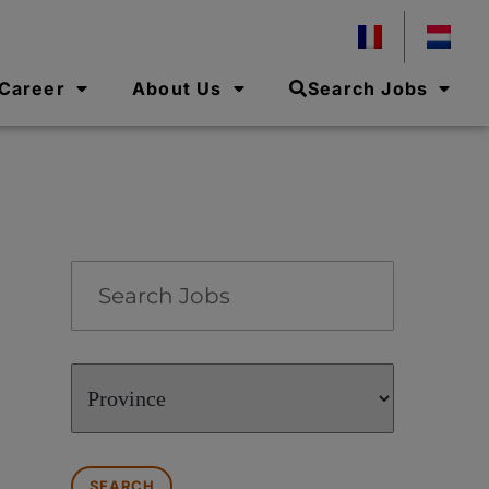
 Career
About Us
Search Jobs
Key
Word
or
Key
Limit
Words
jobs
to
this
Province
SEARCH