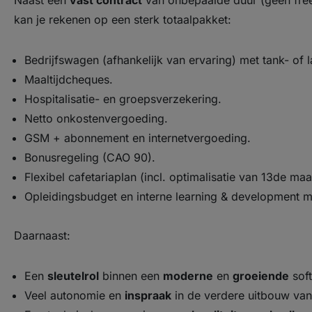
Naast een
vast contract
van onbepaalde duur (geen free
kan je rekenen op een sterk totaalpakket:
Bedrijfswagen (afhankelijk van ervaring) met tank- of 
Maaltijdcheques.
Hospitalisatie- en groepsverzekering.
Netto onkostenvergoeding.
GSM + abonnement en internetvergoeding.
Bonusregeling (CAO 90).
Flexibel cafetariaplan (incl. optimalisatie van 13de ma
Opleidingsbudget en interne learning & development m
Daarnaast:
Een
sleutelrol
binnen een
moderne
en
groeiende
sof
Veel autonomie en
inspraak
in de verdere uitbouw van 