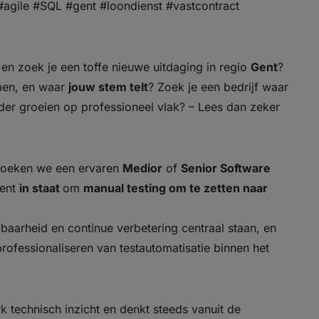
#agile #SQL #gent #loondienst #vastcontract
en zoek je een toffe nieuwe uitdaging in regio
Gent
?
en, en waar
jouw stem telt
? Zoek je een bedrijf waar
der groeien op professioneel vlak? – Lees dan zeker
 zoeken we een ervaren
Medior
of
Senior Software
bent
in staat
om
manual testing om te zetten naar
baarheid en continue verbetering centraal staan, en
professionaliseren van testautomatisatie binnen het
k technisch inzicht en denkt steeds vanuit de