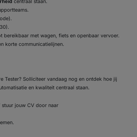
rheid
centraal staan.
upportteams.
ode).
30).
ot bereikbaar met wagen, fiets en openbaar vervoer.
n korte communicatielijnen.
e Tester? Solliciteer vandaag nog en ontdek hoe jij
matisatie en kwaliteit centraal staan.
 stuur jouw CV door naar
nemen.