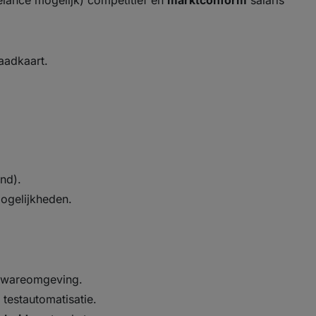
lance mogelijk) competitief en
marktconform
salaris
laadkaart.
and).
ogelijkheden.
twareomgeving.
testautomatisatie.