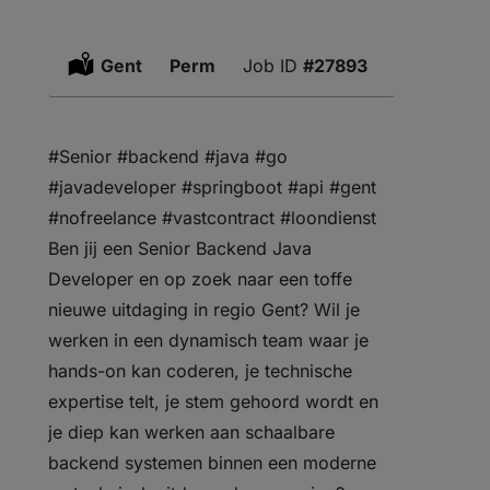
Location:
Gent
Type:
Perm
#27893
#Senior #backend #java #go
#javadeveloper #springboot #api #gent
#nofreelance #vastcontract #loondienst
Ben jij een Senior Backend Java
Developer en op zoek naar een toffe
nieuwe uitdaging in regio Gent? Wil je
werken in een dynamisch team waar je
hands-on kan coderen, je technische
expertise telt, je stem gehoord wordt en
je diep kan werken aan schaalbare
backend systemen binnen een moderne