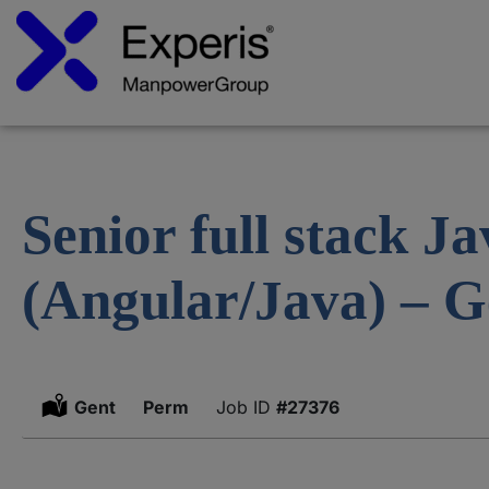
Senior full stack J
(Angular/Java) – G
Location:
Gent
Type:
Perm
#27376