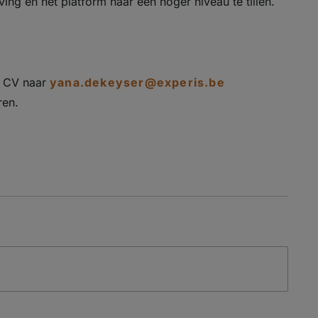
ng en het platform naar een hoger niveau te tillen.
w CV naar
yana.dekeyser@experis.be
ren.