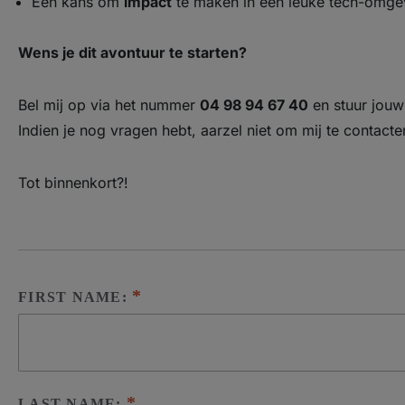
Een kans om
impact
te maken in een leuke tech-omgevi
Wens je dit avontuur te starten?
Bel mij op via het nummer
04 98 94 67 40
en stuur jou
Indien je nog vragen hebt, aarzel niet om mij te contacte
Tot binnenkort?!
FIRST NAME:
LAST NAME: