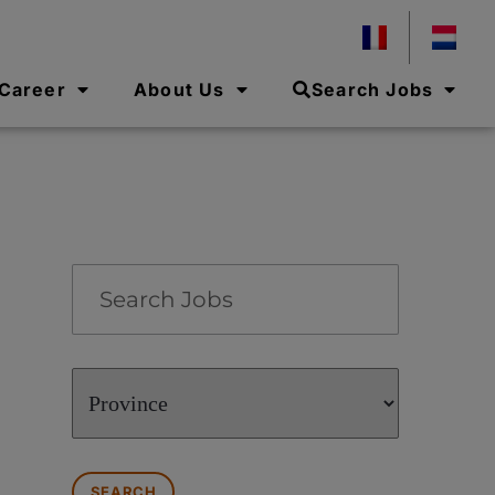
 Career
About Us
Search Jobs
Key
Word
or
Key
Limit
Words
jobs
to
this
Province
SEARCH