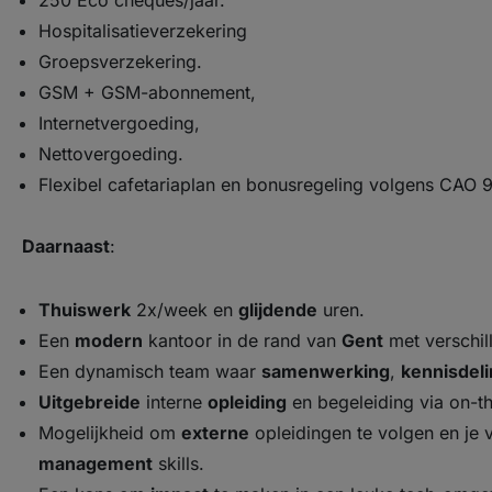
250 Eco cheques/jaar.
Hospitalisatieverzekering
Groepsverzekering.
GSM + GSM-abonnement,
Internetvergoeding,
Nettovergoeding.
Flexibel cafetariaplan en bonusregeling volgens CAO 
Daarnaast
:
Thuiswerk
2x/week en
glijdende
uren.
Een
modern
kantoor in de rand van
Gent
met verschil
Een dynamisch team waar
samenwerking
,
kennisdel
Uitgebreide
interne
opleiding
en begeleiding via on-th
Mogelijkheid om
externe
opleidingen te volgen en je 
management
skills.