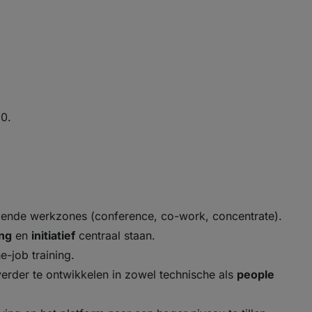
90.
lende werkzones (conference, co-work, concentrate).
ing
en
initiatief
centraal staan.
e-job training.
verder te ontwikkelen in zowel technische als
people