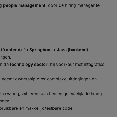
ng
people management
, door de hiring manager te
 (frontend)
én
Springboot + Java (backend)
.
ingen.
in de
technology sector
, bij voorkeur met integraties
en, neemt ownership over complexe uitdagingen en
 ervaring, wil leren coachen en geleidelijk de hiring
nemen.
erbruikbare en makkelijk testbare code.