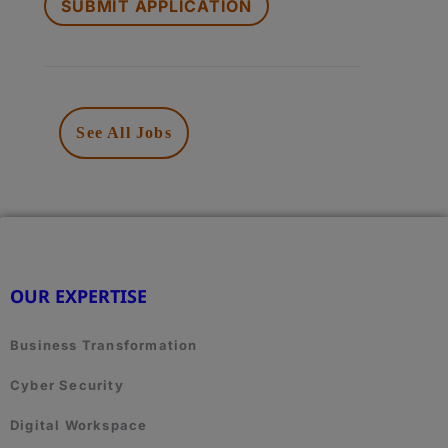
LOOKING
FOR
JOBS
SHOULD
NOT
PUT
See All Jobs
ANYTHING
HERE.
OUR EXPERTISE
Business Transformation
Cyber Security
Digital Workspace