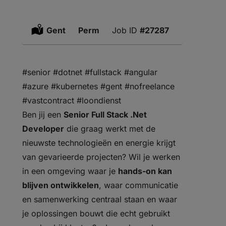
Location:
Gent
Type:
Perm
#27287
#senior #dotnet #fullstack #angular
#azure #kubernetes #gent #nofreelance
#vastcontract #loondienst
Ben jij een
Senior Full Stack .Net
Developer
die graag werkt met de
nieuwste technologieën en energie krijgt
van gevarieerde projecten? Wil je werken
in een omgeving waar je
hands-on kan
blijven ontwikkelen
, waar communicatie
en samenwerking centraal staan en waar
je oplossingen bouwt die echt gebruikt