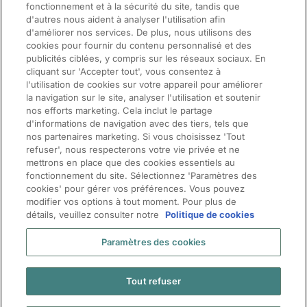
fonctionnement et à la sécurité du site, tandis que
d'autres nous aident à analyser l'utilisation afin
d'améliorer nos services. De plus, nous utilisons des
cookies pour fournir du contenu personnalisé et des
publicités ciblées, y compris sur les réseaux sociaux. En
cliquant sur 'Accepter tout', vous consentez à
l'utilisation de cookies sur votre appareil pour améliorer
la navigation sur le site, analyser l'utilisation et soutenir
nos efforts marketing. Cela inclut le partage
d'informations de navigation avec des tiers, tels que
nos partenaires marketing. Si vous choisissez 'Tout
ManpowerGroup (NYSE: MAN), the leading global workforce solutions
refuser', nous respecterons votre vie privée et ne
company, helps organisations transform in a fast-changing world of work
mettrons en place que des cookies essentiels au
by sourcing, assessing, developing and managing the talent that enables
fonctionnement du site. Sélectionnez 'Paramètres des
them to win. We develop innovative solutions for hundreds of thousands of
cookies' pour gérer vos préférences. Vous pouvez
modifier vos options à tout moment. Pour plus de
organisations every year, providing them with skilled talent while finding
détails, veuillez consulter notre
Politique de cookies
meaningful, sustainable employment for millions of people across a wide
range of industries and skills. Our expert family of brands – Manpower,
Paramètres des cookies
Experis and Talent Solutions – creates substantially more value for
candidates and clients across 8 countries and territories and has done so
for 70 years.
Tout refuser
© 2024 ManpowerGroup. All Rights Reserved.
Terms of Use
|
|
Cookies statement
|
MyGDPR Rights