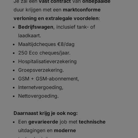
Je zal een
vast contract
van
onbepaalde
duur krijgen met een
marktconforme
verloning en extralegale voordelen
:
Bedrijfswagen
, inclusief tank- of
laadkaart.
Maaltijdcheques €8/dag
250 Eco cheques/jaar.
Hospitalisatieverzekering
Groepsverzekering.
GSM + GSM-abonnement,
Internetvergoeding,
Nettovergoeding.
Daarnaast krijg je ook nog:
Een
gevarieerde
job met
technische
uitdagingen en
moderne