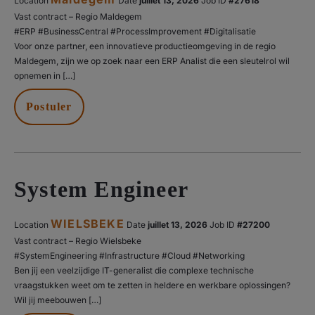
Location
Date
juillet 13, 2026
#27618
Vast contract – Regio Maldegem
#ERP #BusinessCentral #ProcessImprovement #Digitalisatie
Voor onze partner, een innovatieve productieomgeving in de regio
Maldegem, zijn we op zoek naar een ERP Analist die een sleutelrol wil
opnemen in […]
Postuler
System Engineer
WIELSBEKE
Location
Date
juillet 13, 2026
#27200
Vast contract – Regio Wielsbeke
#SystemEngineering #Infrastructure #Cloud #Networking
Ben jij een veelzijdige IT-generalist die complexe technische
vraagstukken weet om te zetten in heldere en werkbare oplossingen?
Wil jij meebouwen […]