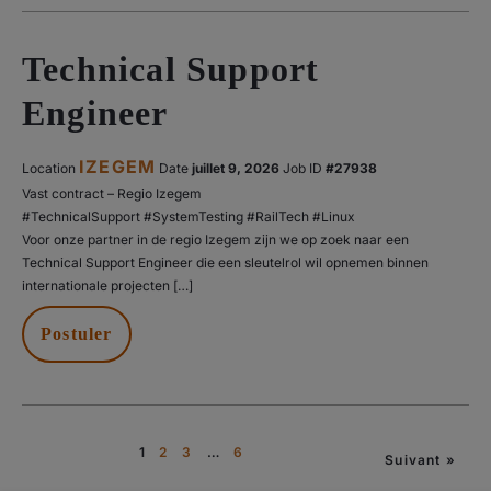
Technical Support
Engineer
IZEGEM
Location
Date
juillet 9, 2026
#27938
Vast contract – Regio Izegem
#TechnicalSupport #SystemTesting #RailTech #Linux
Voor onze partner in de regio Izegem zijn we op zoek naar een
Technical Support Engineer die een sleutelrol wil opnemen binnen
internationale projecten […]
Postuler
Page
1
Page
2
Page
3
…
Page
6
Suivant »