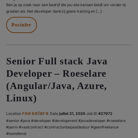
Ben je op zoek naar een bedrijf die jou alle kansen biedt om verder te
groeien als .Net developer dankzij goeie training en […]
Postuler
Senior Full stack Java
Developer – Roeselare
(Angular/Java, Azure,
Linux)
roeselare
Location
Date
juillet 31, 2026
#27972
#senior #java #developer #development #javadeveloper #roeselare
#perm #vastcontract #contractonbepaaldeduur #geenfreelance
#loondienst