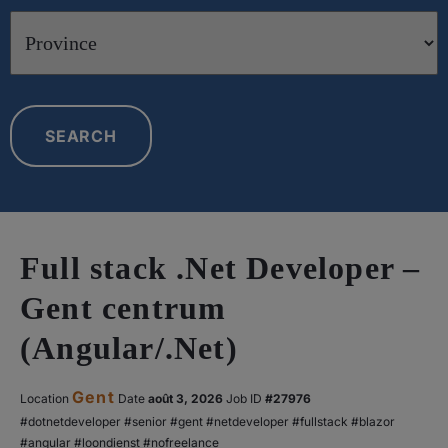
this
Limit
type
jobs
to
this
SEARCH
Province
Full stack .Net Developer –
Gent centrum
(Angular/.Net)
Gent
Location
Date
août 3, 2026
#27976
#dotnetdeveloper #senior #gent #netdeveloper #fullstack #blazor
#angular #loondienst #nofreelance