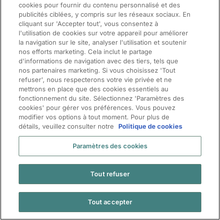
cookies pour fournir du contenu personnalisé et des
publicités ciblées, y compris sur les réseaux sociaux. En
cliquant sur 'Accepter tout', vous consentez à
l'utilisation de cookies sur votre appareil pour améliorer
la navigation sur le site, analyser l'utilisation et soutenir
nos efforts marketing. Cela inclut le partage
d'informations de navigation avec des tiers, tels que
nos partenaires marketing. Si vous choisissez 'Tout
ManpowerGroup (NYSE: MAN), the leading global workforce solutions
refuser', nous respecterons votre vie privée et ne
company, helps organisations transform in a fast-changing world of work
mettrons en place que des cookies essentiels au
by sourcing, assessing, developing and managing the talent that enables
fonctionnement du site. Sélectionnez 'Paramètres des
them to win. We develop innovative solutions for hundreds of thousands of
cookies' pour gérer vos préférences. Vous pouvez
modifier vos options à tout moment. Pour plus de
organisations every year, providing them with skilled talent while finding
détails, veuillez consulter notre
Politique de cookies
meaningful, sustainable employment for millions of people across a wide
range of industries and skills. Our expert family of brands – Manpower,
Paramètres des cookies
Experis and Talent Solutions – creates substantially more value for
candidates and clients across 8 countries and territories and has done so
for 70 years.
Tout refuser
© 2024 ManpowerGroup. All Rights Reserved.
Terms of Use
|
|
Cookies statement
|
MyGDPR Rights
Privacy
Tout accepter