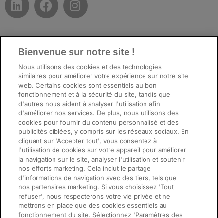
Bienvenue sur notre site !
Top
Nous utilisons des cookies et des technologies
similaires pour améliorer votre expérience sur notre site
web. Certains cookies sont essentiels au bon
fonctionnement et à la sécurité du site, tandis que
d'autres nous aident à analyser l'utilisation afin
d'améliorer nos services. De plus, nous utilisons des
cookies pour fournir du contenu personnalisé et des
publicités ciblées, y compris sur les réseaux sociaux. En
cliquant sur 'Accepter tout', vous consentez à
l'utilisation de cookies sur votre appareil pour améliorer
la navigation sur le site, analyser l'utilisation et soutenir
nos efforts marketing. Cela inclut le partage
d'informations de navigation avec des tiers, tels que
nos partenaires marketing. Si vous choisissez 'Tout
ManpowerGroup (NYSE: MAN), the leading global workforce solutions
refuser', nous respecterons votre vie privée et ne
company, helps organisations transform in a fast-changing world of work
mettrons en place que des cookies essentiels au
by sourcing, assessing, developing and managing the talent that enables
fonctionnement du site. Sélectionnez 'Paramètres des